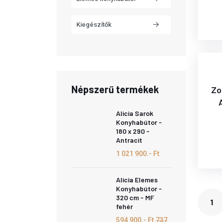
Kiegészítők
Népszerű termékek
Zo
Alicia Sarok
Konyhabútor -
180 x 290 -
Antracit
1 021 900.- Ft
Alicia Elemes
Konyhabútor -
320 cm - MF
1
fehér
594 900.- Ft
737