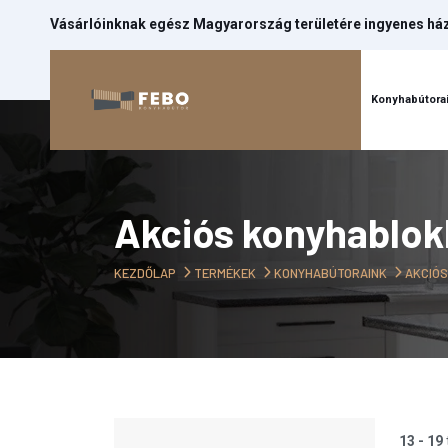
Vásárlóinknak egész Magyarország területére ingyenes házh
Kezdőlap
Konyhabútora
Akciós konyhablo
KEZDŐLAP
TERMÉKEK
KONYHABÚTORAINK
AKCIÓ
13 - 19