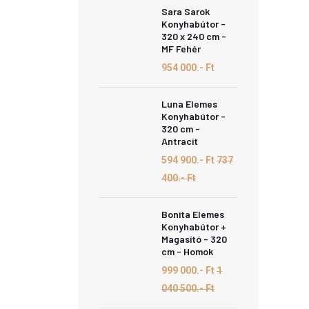
Sara Sarok
Konyhabútor -
320 x 240 cm -
MF Fehér
954 000.- Ft
Luna Elemes
Konyhabútor -
320 cm -
Antracit
594 900.- Ft
737
400.- Ft
Bonita Elemes
Konyhabútor +
Magasító - 320
cm - Homok
999 000.- Ft
1
040 500.- Ft