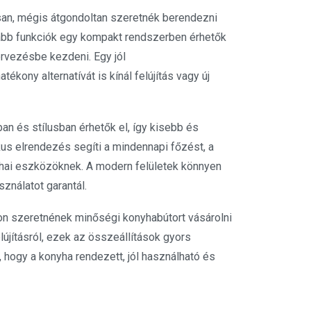
rsan, mégis átgondoltan szeretnék berendezni
sabb funkciók egy kompakt rendszerben érhetők
rvezésbe kezdeni. Egy jól
ékony alternatívát is kínál felújítás vagy új
an és stílusban érhetők el, így kisebb és
us elrendezés segíti a mindennapi főzést, a
yhai eszközöknek. A modern felületek könnyen
sználatot garantál.
on szeretnének minőségi konyhabútort vásárolni
újításról, ezek az összeállítások gyors
 hogy a konyha rendezett, jól használható és