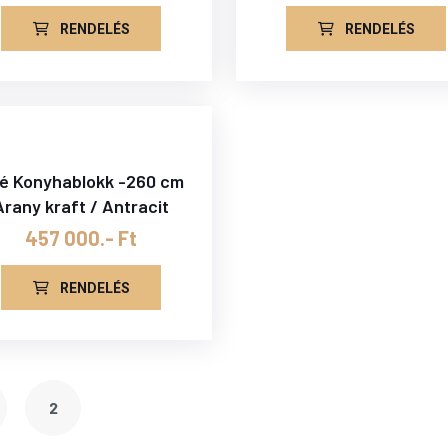
RENDELÉS
RENDELÉS
é Konyhablokk -260 cm
Arany kraft / Antracit
457 000.- Ft
RENDELÉS
2