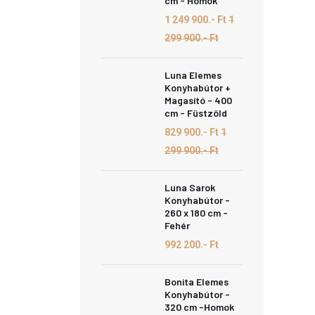
cm - Homok
1 249 900.- Ft
1
299 900.- Ft
Luna Elemes
Konyhabútor +
Magasító - 400
cm - Füstzöld
829 900.- Ft
1
299 900.- Ft
Luna Sarok
Konyhabútor -
260 x 180 cm -
Fehér
992 200.- Ft
Bonita Elemes
Konyhabútor -
320 cm -Homok