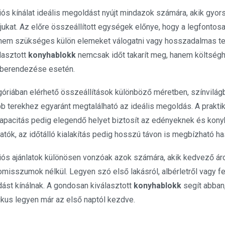
iós kínálat ideális megoldást nyújt mindazok számára, akik gyo
jukat. Az előre összeállított egységek előnye, hogy a legfonto
y nem szükséges külön elemeket válogatni vagy hosszadalmas te
asztott
konyhablokk
nemcsak időt takarít meg, hanem költséghat
 berendezése esetén.
góriában elérhető összeállítások különböző méretben, színvilágb
b terekhez egyaránt megtalálható az ideális megoldás. A praktik
kapacitás pedig elegendő helyet biztosít az edényeknek és kon
hatók, az időtálló kialakítás pedig hosszú távon is megbízható ha
iós ajánlatok különösen vonzóak azok számára, akik kedvező ár
misszumok nélkül. Legyen szó első lakásról, albérletről vagy fel
ást kínálnak. A gondosan kiválasztott
konyhablokk
segít abban,
ikus legyen már az első naptól kezdve.