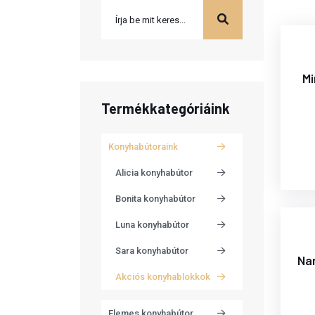
Mi
Termékkategóriáink
Konyhabútoraink
Alicia konyhabútor
Bonita konyhabútor
Luna konyhabútor
Sara konyhabútor
Na
Akciós konyhablokkok
Elemes konyhabútor