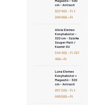
Magasító - 400
cm - Antracit
829 900.- Ft
1
299 900.- Ft
Alicia Elemes
Konyhabútor -
320 cm - Szürke
Szuper Matt /
Kasmír SU
594 900.- Ft
737
400.- Ft
Luna Elemes
Konyhabútor +
Magasító - 320
cm - Antracit
897 500.- Ft
1
040 500.- Ft