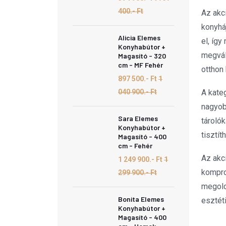
400.- Ft
Az akc
konyhá
Alicia Elemes
el, íg
Konyhabútor +
megvál
Magasító - 320
cm - MF Fehér
otthon
897 500.- Ft
1
A kate
040 900.- Ft
nagyob
Sara Elemes
tároló
Konyhabútor +
tisztít
Magasító - 400
cm - Fehér
Az akc
1 249 900.- Ft
1
kompro
299 900.- Ft
megold
Bonita Elemes
esztét
Konyhabútor +
Magasító - 400