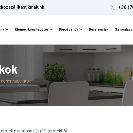
+36 (7
ozszállítást kínálunk.
ink
Elemes konyhabútor
Kiegészítők
Referenciák
Színválasz
kkok
S KONYHABLOKKOK
termék mutatása a(z) 19 termékből