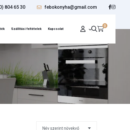
0) 804 65 30
febokonyha@gmail.com
0
ték
Szállítási feltételek
Kapcsolat
Név szerint növekvő