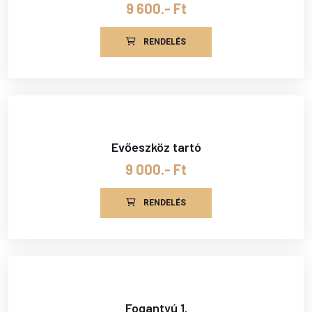
9 600.- Ft
RENDELÉS
Evőeszköz tartó
9 000.- Ft
RENDELÉS
Fogantyú 1.