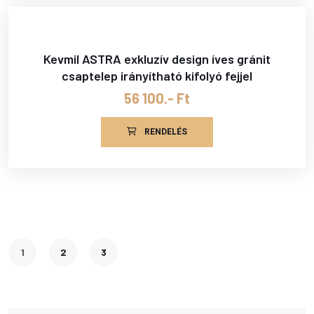
Kevmil ASTRA exkluzív design íves gránit
csaptelep irányítható kifolyó fejjel
56 100.- Ft
RENDELÉS
1
2
3