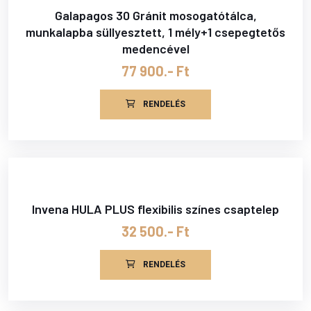
Galapagos 30 Gránit mosogatótálca,
munkalapba süllyesztett, 1 mély+1 csepegtetős
medencével
77 900.- Ft
RENDELÉS
Invena HULA PLUS flexibilis színes csaptelep
32 500.- Ft
RENDELÉS