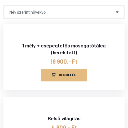
Név szerint növekvő
1 mély + csepegtetős mosogatótálca
(kerekített)
19 900.- Ft
RENDELÉS
Belső világítás
4 900.- Ft