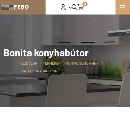
0
Bonita konyhabútor
KEZDŐLAP
TERMÉKEK
KONYHABÚTORAINK
BONITA KONYHABÚTOR