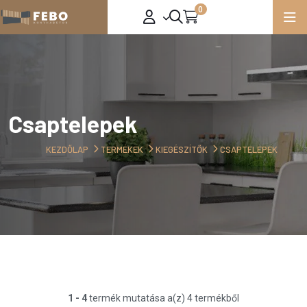
0
Csaptelepek
KEZDŐLAP
TERMÉKEK
KIEGÉSZÍTŐK
CSAPTELEPEK
1 - 4
termék mutatása a(z) 4 termékből