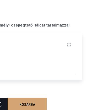
1mély+csepegtető tálcát tartalmazza!
KOSÁRBA