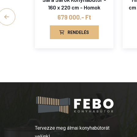
acit
160 x 220 cm - Homok
cm 
7 400.-
679 000.- Ft
RENDELÉS
S
Tervezze meg álmai konyhabútorát
velünk!