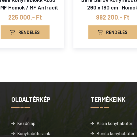
MF Homok / MF Antracit
260 x 180 cm -Homo
225 000.- Ft
992 200.- Ft
RENDELÉS
RENDELÉS
OLDALTÉRKÉP
TERMÉKEINK
Kezdőlap
Alicia konyhabútor
Konyhabútoraink
Bonita konyhabútor