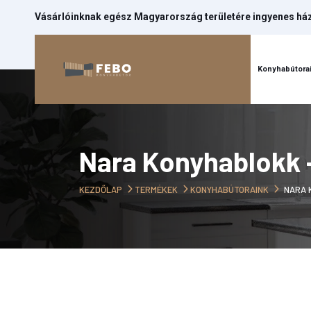
Vásárlóinknak egész Magyarország területére ingyenes házh
Kezdőlap
Konyhabútora
Nara Konyhablokk
KEZDŐLAP
TERMÉKEK
KONYHABÚTORAINK
NARA 