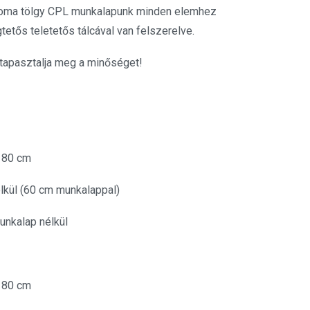
oma tölgy CPL munkalapunk minden elemhez
etős teletetős tálcával van felszerelve.
 tapasztalja meg a minőséget!
+ 80 cm
lkül (60 cm munkalappal)
unkalap nélkül
+ 80 cm