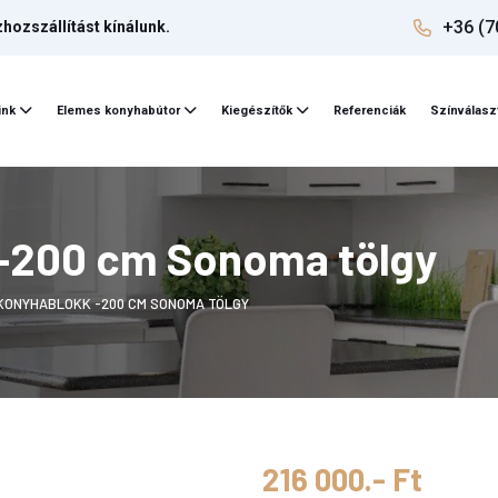
+36 (7
ozszállítást kínálunk.
ink
Elemes konyhabútor
Kiegészítők
Referenciák
Színválasz
 -200 cm Sonoma tölgy
KONYHABLOKK -200 CM SONOMA TÖLGY
216 000.- Ft