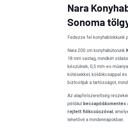
Nara Konyha
Sonoma tölg
Fedezze fel konyhablokkunk 
Nara 200 cm konyhabútorunk
18 mm vastag, mindkét oldalo
készülnek, 0,5 mm-es műanyag
kötésekkel, köldökcsappal és 
biztosítjuk a tartósságot, m
Az alapfelszereltség részeként
például
becsapódásmentes aj
rejtett fiókcsúszóval
, amely
lehetővé a mindennapokban.