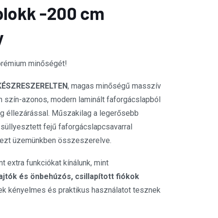
blokk -200 cm
y
prémium minőségét!
KÉSZRESZERELTEN
, magas minőségű masszív
n szín-azonos, modern laminált faforgácslapból
 éllezárással. Műszakilag a legerősebb
süllyesztett fejű faforgácslapcsavarral
indezt üzemünkben összeszerelve.
 extra funkciókat kínálunk, mint
tók és önbehúzós, csillapított fiókok
ek kényelmes és praktikus használatot tesznek