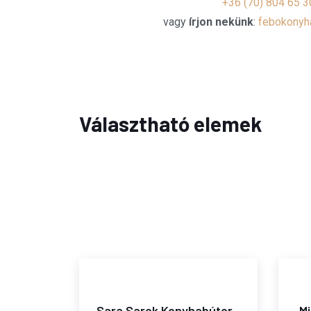
+36 (70) 804 65 3
vagy
írjon nekünk
:
febokonyh
Választható elemek
habútor
Sara Sarok Konyhabútor -
Mi