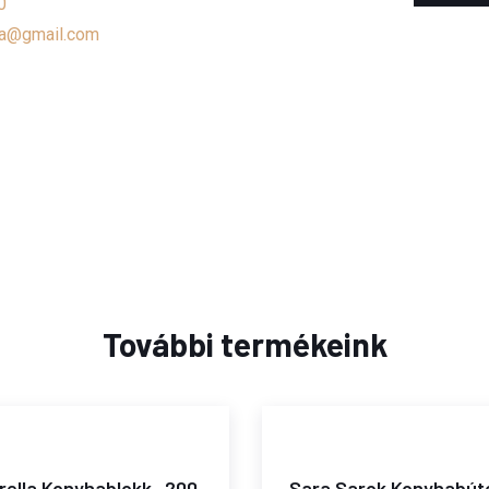
0
a@gmail.com
További termékeink
rella Konyhablokk -200
Sara Sarok Konyhabúto