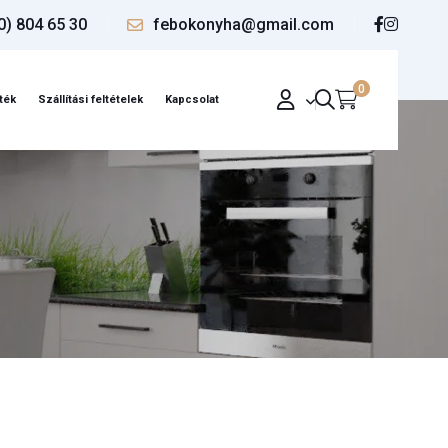
0) 804 65 30
febokonyha@gmail.com
0
ték
Szállítási feltételek
Kapcsolat