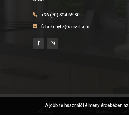
+36 (70) 804 65 30
febokonyha@gmail.com
A jobb felhasználói élmény érdekében az 
Febo Konyhabútor Webáruház. 2024. Minden jog fenntartv