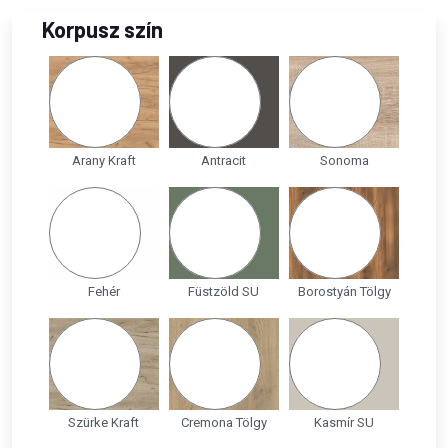
Korpusz szín
Arany Kraft
Antracit
Sonoma
Fehér
Füstzöld SU
Borostyán Tölgy
Szürke Kraft
Cremona Tölgy
Kasmír SU