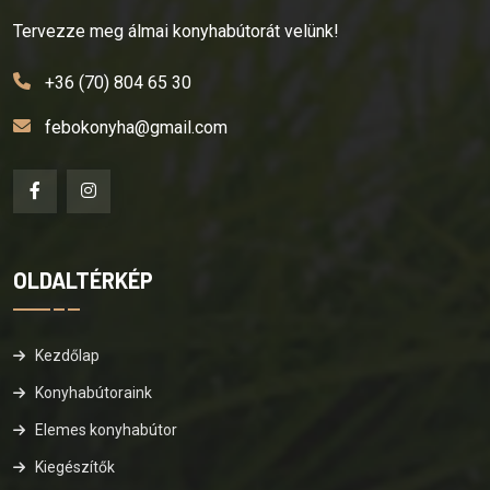
Tervezze meg álmai konyhabútorát velünk!
+36 (70) 804 65 30
febokonyha@gmail.com
OLDALTÉRKÉP
Kezdőlap
Konyhabútoraink
Elemes konyhabútor
Kiegészítők