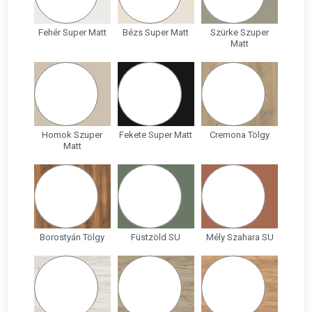
Fehér Super Matt
Bézs Super Matt
Szürke Szuper
Matt
Homok Szuper
Fekete Super Matt
Cremona Tölgy
Matt
Borostyán Tölgy
Füstzöld SU
Mély Szahara SU