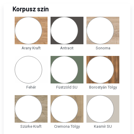
Korpusz szín
Arany Kraft
Antracit
Sonoma
Fehér
Füstzöld SU
Borostyán Tölgy
Szürke Kraft
Cremona Tölgy
Kasmír SU