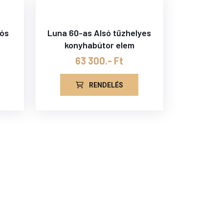
tós
Luna 60-as Alsó tűzhelyes
konyhabútor elem
63 300.- Ft
RENDELÉS