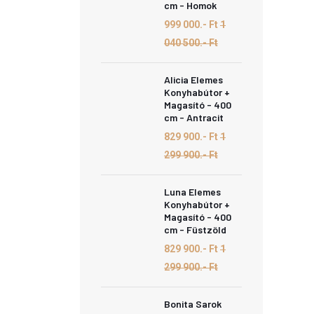
cm - Homok
999 000.- Ft
1
040 500.- Ft
Alicia Elemes
Konyhabútor +
Magasító - 400
cm - Antracit
829 900.- Ft
1
299 900.- Ft
Luna Elemes
Konyhabútor +
Magasító - 400
cm - Füstzöld
829 900.- Ft
1
299 900.- Ft
Bonita Sarok