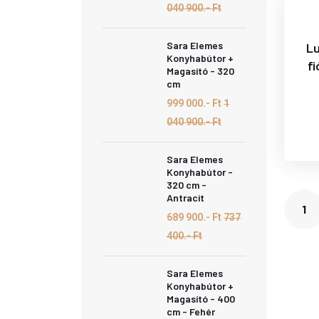
040 900.- Ft
Sara Elemes
Lu
Konyhabútor +
f
Magasító - 320
cm
999 000.- Ft
1
040 900.- Ft
Sara Elemes
Konyhabútor -
320 cm -
Antracit
1
689 900.- Ft
737
400.- Ft
Sara Elemes
Konyhabútor +
Magasító - 400
cm - Fehér