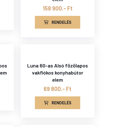
158 900.- Ft
RENDELÉS
pos
Luna 60-as Alsó főzőlapos
lem
vakfiókos konyhabútor
elem
69 800.- Ft
RENDELÉS