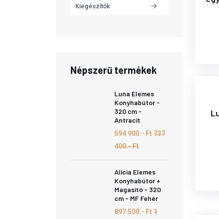
Kiegészítők
Népszerű termékek
Luna Elemes
Konyhabútor -
320 cm -
Lu
Antracit
594 900.- Ft
737
400.- Ft
Alicia Elemes
Konyhabútor +
Magasító - 320
cm - MF Fehér
897 500.- Ft
1