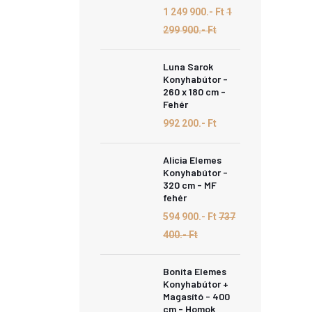
1 249 900.- Ft
1
299 900.- Ft
Luna Sarok
Konyhabútor -
260 x 180 cm -
Fehér
992 200.- Ft
Alicia Elemes
Konyhabútor -
320 cm - MF
fehér
594 900.- Ft
737
400.- Ft
Bonita Elemes
Konyhabútor +
Magasító - 400
cm - Homok