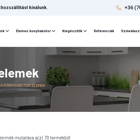
+36 (7
ozszállítást kínálunk.
ink
Elemes konyhabútor
Kiegészítők
Referenciák
Színválasz
 elemek
A KONYHABÚTOR ELEMEK
termék mutatása a(z) 70 termékből