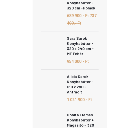
Konyhabútor -
320 cm -Homok
689 900.- Ft
737
400.- Ft
Sara Sarok
Konyhabútor -
320 x 240 cm -
MF Fehér
954 000.- Ft
Alicia Sarok
Konyhabútor -
180 x 290 -
Antracit
1 021 900.- Ft
Bonita Elemes
Konyhabútor +
Magasító - 320