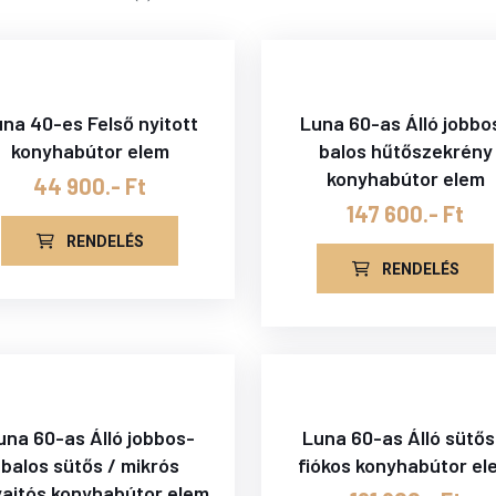
na 40-es Felső nyitott
Luna 60-as Álló jobbo
konyhabútor elem
balos hűtőszekrény
konyhabútor elem
44 900.- Ft
147 600.- Ft
RENDELÉS
RENDELÉS
una 60-as Álló jobbos-
Luna 60-as Álló sütős
balos sütős / mikrós
fiókos konyhabútor el
ajtós konyhabútor elem