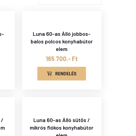
s-
Luna 60-as Álló jobbos-
balos polcos konyhabútor
elem
165 700.- Ft
RENDELÉS
 /
Luna 60-as Álló sütős /
em
mikrós fiókos konyhabútor
elem