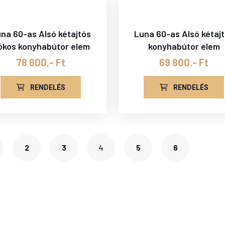
na 60-as Alsó kétajtós
Luna 60-as Alsó kétaj
iókos konyhabútor elem
konyhabútor elem
78 600.- Ft
69 800.- Ft
RENDELÉS
RENDELÉS
2
3
4
5
6