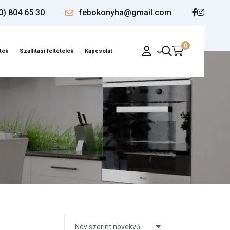
0) 804 65 30
febokonyha@gmail.com
0
ték
Szállítási feltételek
Kapcsolat
Név szerint növekvő