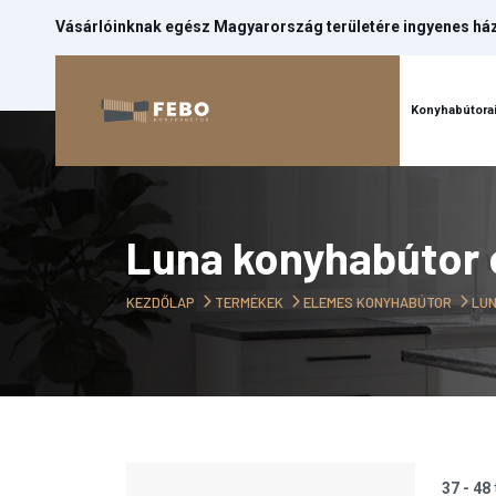
Vásárlóinknak egész Magyarország területére ingyenes házh
Kezdőlap
Konyhabútora
Luna konyhabútor
KEZDŐLAP
TERMÉKEK
ELEMES KONYHABÚTOR
LUN
37 - 48