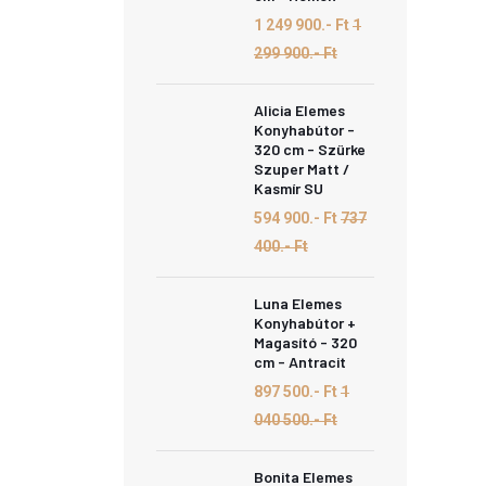
1 249 900.- Ft
1
299 900.- Ft
Alicia Elemes
Konyhabútor -
320 cm - Szürke
Szuper Matt /
Kasmír SU
594 900.- Ft
737
400.- Ft
Luna Elemes
Konyhabútor +
Magasító - 320
cm - Antracit
897 500.- Ft
1
040 500.- Ft
Bonita Elemes