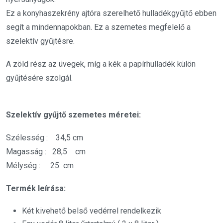
Ez a konyhaszekrény ajtóra szerelhető hulladékgyűjtő ebben
segít a mindennapokban. Ez a szemetes megfelelő a
szelektív gyűjtésre.
A zöld rész az üvegek, míg a kék a papírhulladék külön
gyűjtésére szolgál.
Szelektív gyűjtő szemetes méretei:
Szélesség : 34,5 cm
Magasság : 28,5 cm
Mélység : 25 cm
Termék leírása:
Két kivehető belső vedérrel rendelkezik