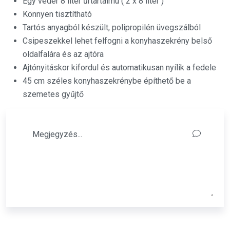
Egy vedér 8 liter űrtartalmú ( 2 x 8 liter )
Könnyen tisztítható
Tartós anyagból készült, polipropilén üvegszálból
Csipeszekkel lehet felfogni a konyhaszekrény belső
oldalfalára és az ajtóra
Ajtónyitáskor kifordul és automatikusan nyílik a fedele
45 cm széles konyhaszekrénybe építhető be a
szemetes gyűjtő