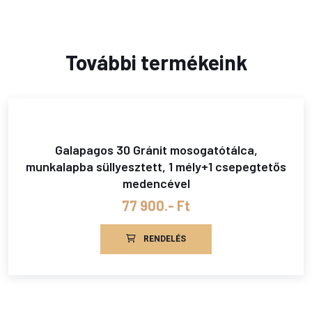
További termékeink
Galapagos 30 Gránit mosogatótálca,
munkalapba süllyesztett, 1 mély+1 csepegtetős
medencével
77 900.- Ft
RENDELÉS