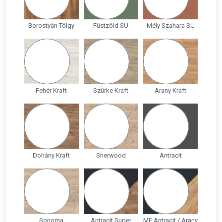
Borostyán Tölgy
Füstzöld SU
Mély Szahara SU
Fehér Kraft
Szürke Kraft
Arany Kraft
Dohány Kraft
Sherwood
Antracit
Sonoma
Antracit Super
MF Antracit / Arany