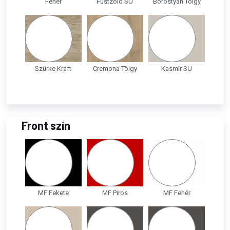
Fehér
Füstzöld SU
Borostyán Tölgy
Szürke Kraft
Cremona Tölgy
Kasmír SU
Front szín
MF Fekete
MF Piros
MF Fehér