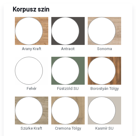
Korpusz szín
Arany Kraft
Antracit
Sonoma
Fehér
Füstzöld SU
Borostyán Tölgy
Szürke Kraft
Cremona Tölgy
Kasmír SU