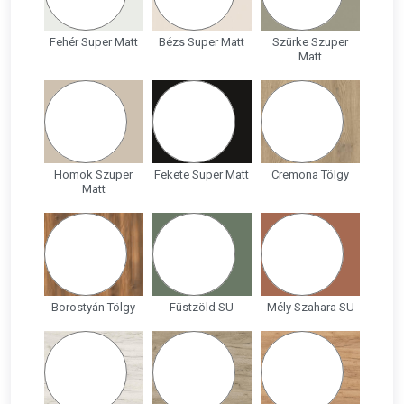
Fehér Super Matt
Bézs Super Matt
Szürke Szuper
Matt
Homok Szuper
Fekete Super Matt
Cremona Tölgy
Matt
Borostyán Tölgy
Füstzöld SU
Mély Szahara SU