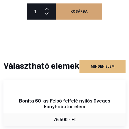
KOSÁRBA
Választható elemek
MINDEN ELEM
Bonita 60-as Felső felfelé nyílós üveges
konyhabútor elem
76 500.- Ft