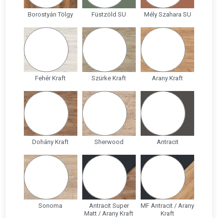
Borostyán Tölgy
Füstzöld SU
Mély Szahara SU
Fehér Kraft
Szürke Kraft
Arany Kraft
Dohány Kraft
Sherwood
Antracit
Sonoma
Antracit Super
MF Antracit / Arany
Matt / Arany Kraft
Kraft