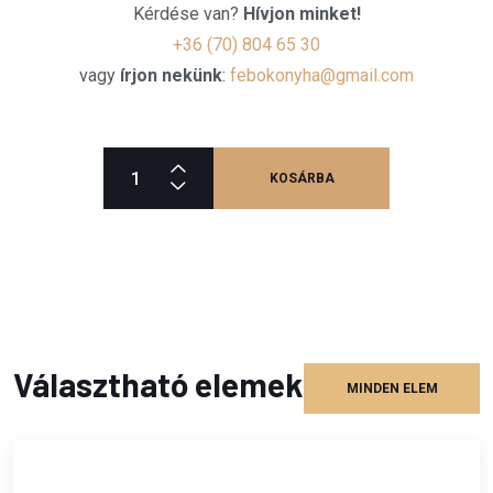
Kérdése van?
Hívjon minket!
+36 (70) 804 65 30
vagy
írjon nekünk
:
febokonyha@gmail.com
KOSÁRBA
Választható elemek
MINDEN ELEM