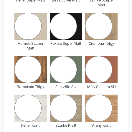
Fehér Super Matt
Bézs Super Matt
Szürke Szuper
Matt
Homok Szuper
Fekete Super Matt
Cremona Tölgy
Matt
Borostyán Tölgy
Füstzöld SU
Mély Szahara SU
Fehér Kraft
Szürke Kraft
Arany Kraft