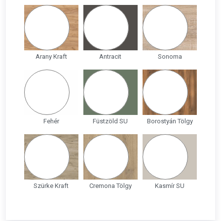
Arany Kraft
Antracit
Sonoma
Fehér
Füstzöld SU
Borostyán Tölgy
Szürke Kraft
Cremona Tölgy
Kasmír SU