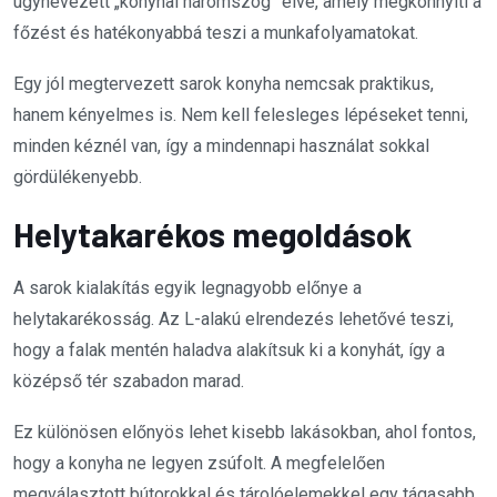
úgynevezett „konyhai háromszög” elve, amely megkönnyíti a
főzést és hatékonyabbá teszi a munkafolyamatokat.
Egy jól megtervezett sarok konyha nemcsak praktikus,
hanem kényelmes is. Nem kell felesleges lépéseket tenni,
minden kéznél van, így a mindennapi használat sokkal
gördülékenyebb.
Helytakarékos megoldások
A sarok kialakítás egyik legnagyobb előnye a
helytakarékosság. Az L-alakú elrendezés lehetővé teszi,
hogy a falak mentén haladva alakítsuk ki a konyhát, így a
középső tér szabadon marad.
Ez különösen előnyös lehet kisebb lakásokban, ahol fontos,
hogy a konyha ne legyen zsúfolt. A megfelelően
megválasztott bútorokkal és tárolóelemekkel egy tágasabb,