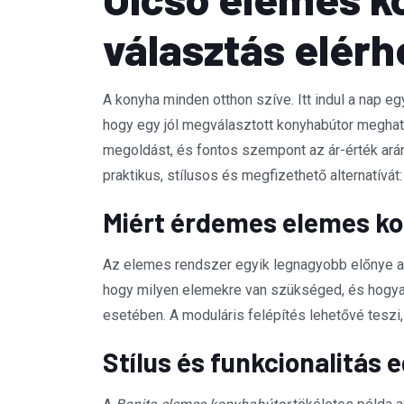
választás elérh
A konyha minden otthon szíve. Itt indul a nap eg
hogy egy jól megválasztott konyhabútor meghat
megoldást, és fontos szempont az ár-érték ará
praktikus, stílusos és megfizethető alternatívát
Miért érdemes elemes ko
Az elemes rendszer egyik legnagyobb előnye a 
hogy milyen elemekre van szükséged, és hogyan
esetében. A moduláris felépítés lehetővé teszi,
Stílus és funkcionalitás