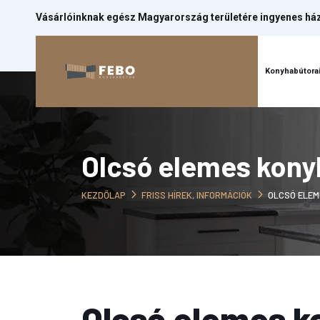
Vásárlóinknak egész Magyarország területére ingyenes házh
Kezdőlap
Konyhabútora
Olcsó elemes kony
KEZDŐLAP
FRISS HÍREK, INFORMÁCIÓK
OLCSÓ ELE
Olcsó elemes ko