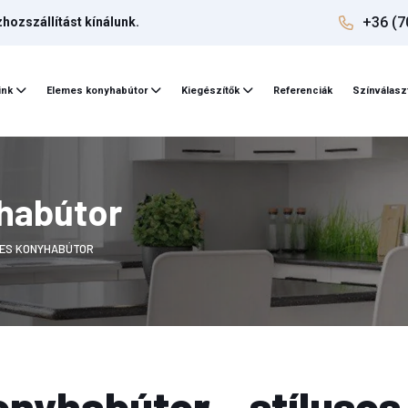
+36 (7
ozszállítást kínálunk.
ink
Elemes konyhabútor
Kiegészítők
Referenciák
Színválasz
habútor
MES KONYHABÚTOR
nyhabútor – stílusos