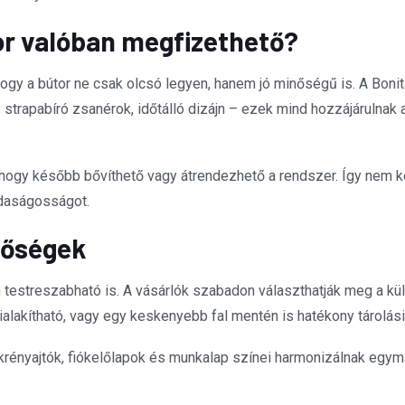
or valóban megfizethető?
gy a bútor ne csak olcsó legyen, hanem jó minőségű is. A Bonita
trapabíró zsanérok, időtálló dizájn – ezek mind hozzájárulnak a
 hogy később bővíthető vagy átrendezhető a rendszer. Így nem kell
zdaságosságot.
etőségek
 testreszabható is. A vásárlók szabadon választhatják meg a kü
alakítható, vagy egy keskenyebb fal mentén is hatékony tárolási r
krényajtók, fiókelőlapok és munkalap színei harmonizálnak egymá