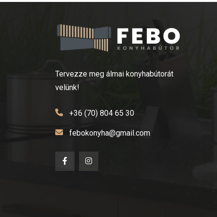
Tervezze meg álmai konyhabútorát
velünk!
+36 (70) 804 65 30
febokonyha@gmail.com