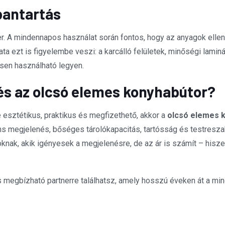
bantartás
. A mindennapos használat során fontos, hogy az anyagok ellenál
ata ezt is figyelembe veszi: a karcálló felületek, minőségi lami
sen használható legyen.
és az olcsó elemes konyhabútor?
 esztétikus, praktikus és megfizethető, akkor a
olcsó elemes 
s megjelenés, bőséges tárolókapacitás, tartósság és testreszab
nak, akik igényesek a megjelenésre, de az ár is számít – hisze
 megbízható partnerre találhatsz, amely hosszú éveken át a mi