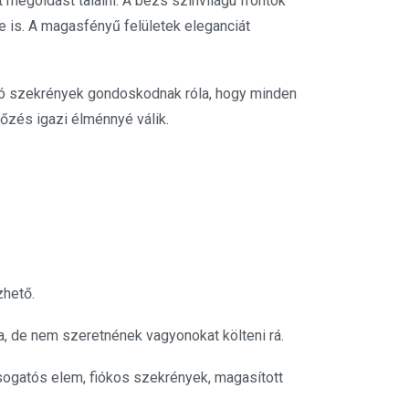
 megoldást találni. A bézs színvilágú frontok
e is. A magasfényű felületek eleganciát
lsó szekrények gondoskodnak róla, hogy minden
őzés igazi élménnyé válik.
zhető.
a, de nem szeretnének vagyonokat költeni rá.
sogatós elem, fiókos szekrények, magasított