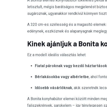
A
Bonita elemes konyhabútor
tökéletes példa ar
letisztult, mégis barátságos megjelenést biztos
sugároznak, ugyanakkor rendkívül könnyen tisztí
A 320 cm-es szélesség és a magasító elemek ré
edénynek, eszköznek és alapanyagnak meglegyen
Kinek ajánljuk a Bonita 
Ez a modell ideális választás lehet:
Fiatal pároknak vagy kezdő háztartáso
Bérlakásokba vagy albérletbe
, ahol fon
Idősebb vásárlóknak
, akik szeretnék lec
A Bonita konyhabútor elemei között minden meg
faliszekrények, sarokelem – így ténylegesen 