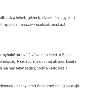
ljanak a hőnek, gőznek, víznek, és a gyakori
nált lapok és masszív vasalatok mind azt
konyhabútor
kiváló választás lehet. A Bonita
hatóság. Ráadásul mindezt baráti áron kínálja,
n ma már lehetséges, hogy a kettő kéz a
ndennapjaid kényelmét és örömét szolgálja majd.