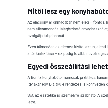
Mitől lesz egy konyhabút
Az alacsony ár önmagában nem elég – fontos, ho
nem ellentmondás. Megbízható anyaghasználat, s
szolgálja tulajdonosát.
Ezen túlmenően az elemes kivitel azt is jelenti,
a tér kialakítása – ez pedig tovább növeli a ga
Egyedi összeállítási leh
A Bonita konyhabútor nemcsak praktikus, hanem
Így akár egy L-alakú elrendezés is könnyedén ki
Sőt, az esztétika is személyre szabható. A sze
létre.