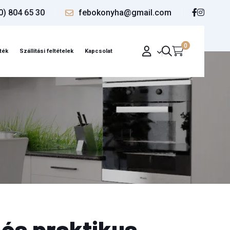
0) 804 65 30
febokonyha@gmail.com
0
ték
Szállítási feltételek
Kapcsolat
 és praktikus