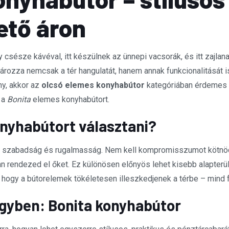
ető áron
y csésze kávéval, itt készülnek az ünnepi vacsorák, és itt zajla
ározza nemcsak a tér hangulatát, hanem annak funkcionalitását 
ny, akkor az
olcsó elemes konyhabútor
kategóriában érdemes k
: a
Bonita
elemes konyhabútort.
nyhabútort választani?
szabadság és rugalmasság. Nem kell kompromisszumot kötnöd a 
 rendezed el őket. Ez különösen előnyös lehet kisebb alapterül
 hogy a bútorelemek tökéletesen illeszkedjenek a térbe – mind f
 egyben: Bonita konyhabútor