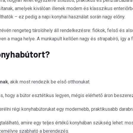
ra, hogyan lehet egyszerre stílusos, praktikus és pénztárcabarát
ítanak, amelyek kiválóan illenek modern és klasszikus enteriőrb
thatók – ez pedig a napi konyhai használat során nagy előny.
vén rengeteg tárolóhely áll rendelkezésre: fiókok, felső és a
 a maga helye. A munkapult kellően nagy és strapabíró, így a f
konyhabútort?
knak
, akik most rendezik be első otthonukat.
tos, hogy a bútor esztétikus legyen, mégis elérhető áron beszere
serélni régi konyhabútorukat egy modernebb, praktikusabb darabr
található, amire egy teljes értékű konyhában szükség lehet: mo
személyre szabható a berendezés.