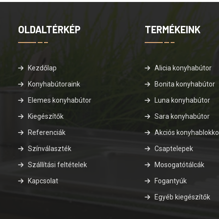
OLDALTÉRKÉP
TERMÉKEINK
Kezdőlap
Alicia konyhabútor
Konyhabútoraink
Bonita konyhabútor
Elemes konyhabútor
Luna konyhabútor
Kiegészítők
Sara konyhabútor
Referenciák
Akciós konyhablokk
Színválaszték
Csaptelepek
Szállítási feltételek
Mosogatótálcák
Kapcsolat
Fogantyúk
Egyéb kiegészítők