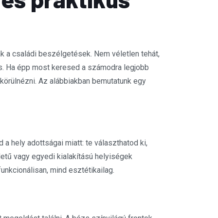
nak a családi beszélgetések. Nem véletlen tehát,
is. Ha épp most keresed a számodra legjobb
örülnézni. Az alábbiakban bemutatunk egy
hely adottságai miatt: te választhatod ki,
etű vagy egyedi kialakítású helyiségek
unkcionálisan, mind esztétikailag.