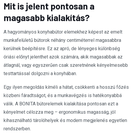
Mit is jelent pontosan a
magasabb kialakítás?
A hagyományos konyhabútor elemekhez képest az emelt
munkafelületű bútorok néhány centiméterrel magasabbra
kerülnek beépítésre. Ez az apró, de lényeges különbség
óriási előnyt jelenthet azok számára, akik magasabbak az
átlagnál, vagy egyszerűen csak szeretnének kényelmesebb
testtartással dolgozni a konyhában.
Egy ilyen megoldás kíméli a hátat, csökkenti a hosszú főzés
közbeni fáradtságot, és a munkavégzés is hatékonyabbá
válik. A BONITA bútorelemek kialakítása pontosan ezt a
kényelmet célozza meg – ergonomikus magasság, jól
kihasználható tárolóhelyek és modern megjelenés egyetlen
rendszerben.