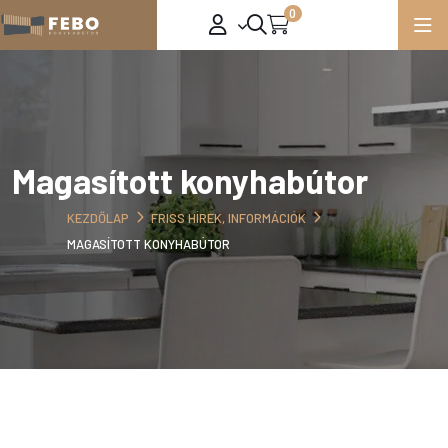
0
Magasított konyhabútor
KEZDŐLAP
FRISS HÍREK, INFORMÁCIÓK
MAGASÍTOTT KONYHABÚTOR