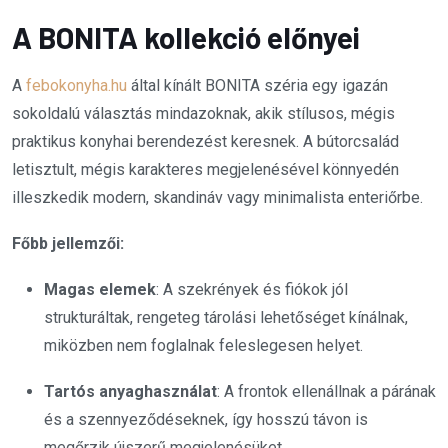
A BONITA kollekció előnyei
A
febokonyha.hu
által kínált BONITA széria egy igazán
sokoldalú választás mindazoknak, akik stílusos, mégis
praktikus konyhai berendezést keresnek. A bútorcsalád
letisztult, mégis karakteres megjelenésével könnyedén
illeszkedik modern, skandináv vagy minimalista enteriőrbe.
Főbb jellemzői:
Magas elemek
: A szekrények és fiókok jól
strukturáltak, rengeteg tárolási lehetőséget kínálnak,
miközben nem foglalnak feleslegesen helyet.
Tartós anyaghasználat
: A frontok ellenállnak a párának
és a szennyeződéseknek, így hosszú távon is
megőrzik újszerű megjelenésüket.