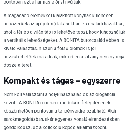
pontosan ezt a hármas előnyt nyújtják.
A magasabb elemekkel kialakított konyhák különösen
népszerűek az új építésű lakásokban és családi házakban,
ahol a tér és a világítás is lehetővé teszi, hogy kihasználjuk
a vertikális lehetőségeket. A BONITA bútorcsalád ebben is
kiváló választás, hiszen a felső elemek is jól
hozzáférhetőek maradnak, miközben a látvány nem nyomja
össze a teret.
Kompakt és tágas – egyszerre
Nem kell választani a helykihasználás és az elegancia
között. A BONITA rendszer moduláris felépítésének
köszönhetően pontosan a te igényeidre szabható. Akár
sarokmegoldásban, akár egyenes vonalú elrendezésben
gondolkodsz, ez a kollekció képes alkalmazkodni.