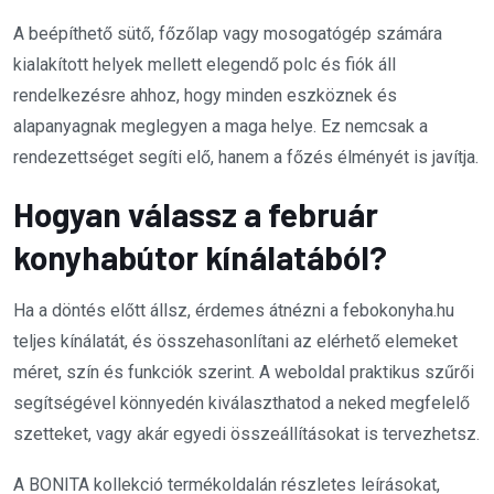
A beépíthető sütő, főzőlap vagy mosogatógép számára
kialakított helyek mellett elegendő polc és fiók áll
rendelkezésre ahhoz, hogy minden eszköznek és
alapanyagnak meglegyen a maga helye. Ez nemcsak a
rendezettséget segíti elő, hanem a főzés élményét is javítja.
Hogyan válassz a február
konyhabútor kínálatából?
Ha a döntés előtt állsz, érdemes átnézni a febokonyha.hu
teljes kínálatát, és összehasonlítani az elérhető elemeket
méret, szín és funkciók szerint. A weboldal praktikus szűrői
segítségével könnyedén kiválaszthatod a neked megfelelő
szetteket, vagy akár egyedi összeállításokat is tervezhetsz.
A BONITA kollekció termékoldalán részletes leírásokat,