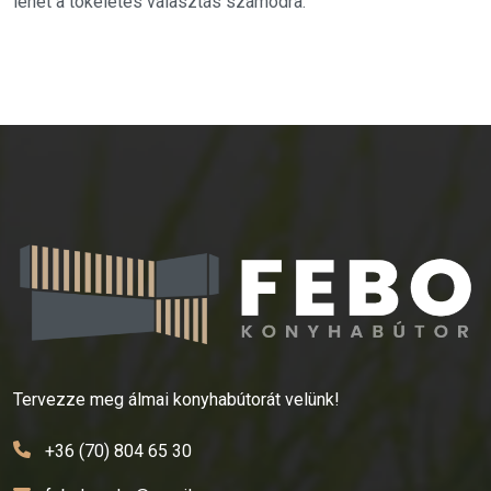
lehet a tökéletes választás számodra.
Tervezze meg álmai konyhabútorát velünk!
+36 (70) 804 65 30