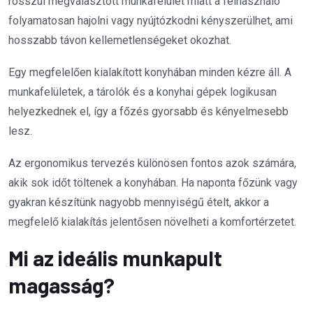
rosszul megválasztott munkafelület miatt a felhasználó
folyamatosan hajolni vagy nyújtózkodni kényszerülhet, ami
hosszabb távon kellemetlenségeket okozhat.
Egy megfelelően kialakított konyhában minden kézre áll. A
munkafelületek, a tárolók és a konyhai gépek logikusan
helyezkednek el, így a főzés gyorsabb és kényelmesebb
lesz.
Az ergonomikus tervezés különösen fontos azok számára,
akik sok időt töltenek a konyhában. Ha naponta főzünk vagy
gyakran készítünk nagyobb mennyiségű ételt, akkor a
megfelelő kialakítás jelentősen növelheti a komfortérzetet.
Mi az ideális munkapult
magasság?