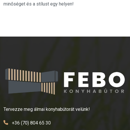
minőséget és a stílust egy helyen!
Tervezze meg álmai konyhabútorát velünk!
+36 (70) 804 65 30