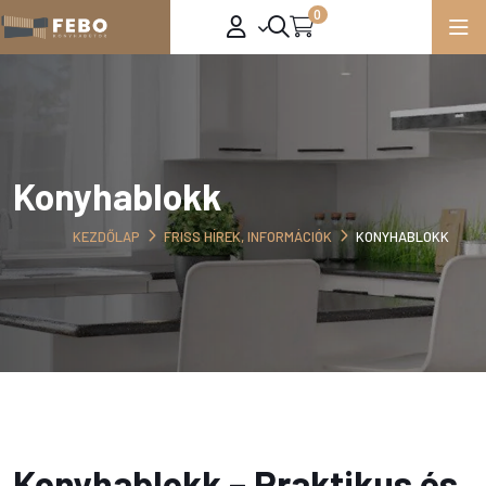
0
Konyhablokk
KEZDŐLAP
FRISS HÍREK, INFORMÁCIÓK
KONYHABLOKK
Konyhablokk – Praktikus és