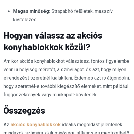
Magas minőség:
Strapabíró felületek, masszív
kivitelezés.
Hogyan válassz az akciós
konyhablokkok közül?
Amikor akciós konyhablokkot választasz, fontos figyelembe
venni a helyiség méretét, a színvilágot, és azt, hogy milyen
elrendezést szeretnél kialakítani. Érdemes azt is átgondolni,
hogy szeretnél-e további kiegészítő elemeket, mint például
függőszekrények vagy munkapult-bővítések.
Összegzés
Az
akciós konyhablokkok
ideális megoldást jelentenek
mindazok számára, akik minőségi, stílusos és megfizethető