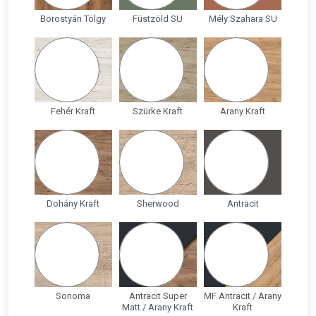
Borostyán Tölgy
Füstzöld SU
Mély Szahara SU
Fehér Kraft
Szürke Kraft
Arany Kraft
Dohány Kraft
Sherwood
Antracit
Sonoma
Antracit Super
MF Antracit / Arany
Matt / Arany Kraft
Kraft