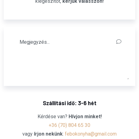
kiegészítőt,
kérjük válasszon!
Szállítási idő: 3-6 hét
Kérdése van?
Hívjon minket!
+36 (70) 804 65 30
vagy
írjon nekünk
:
febokonyha@gmail.com