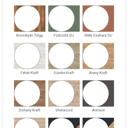
Borostyán Tölgy
Füstzöld SU
Mély Szahara SU
Fehér Kraft
Szürke Kraft
Arany Kraft
Dohány Kraft
Sherwood
Antracit