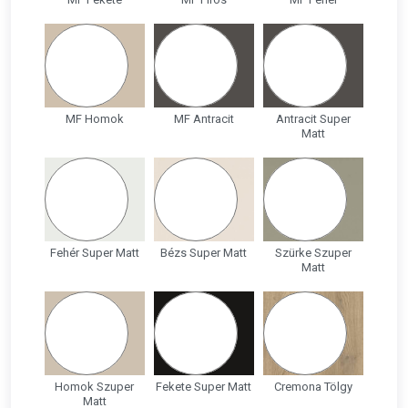
MF Homok
MF Antracit
Antracit Super
Matt
Fehér Super Matt
Bézs Super Matt
Szürke Szuper
Matt
Homok Szuper
Fekete Super Matt
Cremona Tölgy
Matt