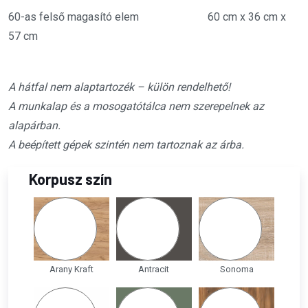
60-as felső magasító elem 60 cm x 36 cm x
57 cm
A hátfal nem alaptartozék – külön rendelhető!
A munkalap és a mosogatótálca nem szerepelnek az
alapárban.
A beépített gépek szintén nem tartoznak az árba.
Korpusz szín
Arany Kraft
Antracit
Sonoma