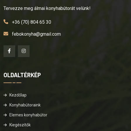
Tervezze meg álmai konyhabútorát velünk!
+36 (70) 804 65 30
febokonyha@gmail.com
OLDALTÉRKÉP
Kezdőlap
Konyhabútoraink
Elemes konyhabútor
Kiegészítők