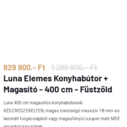
829 900.- Ft
1 299 900.- Ft
Luna Elemes Konyhabútor +
Magasító - 400 cm - Füstzöld
Luna 400 cm magasítós konyhabútorunk
KÉSZRESZERELTEN, magas minőségű masszív 18 mm-es
laminált forgácslapból vagy magasfényű/szuper matt MDF
anyagból készülnek.