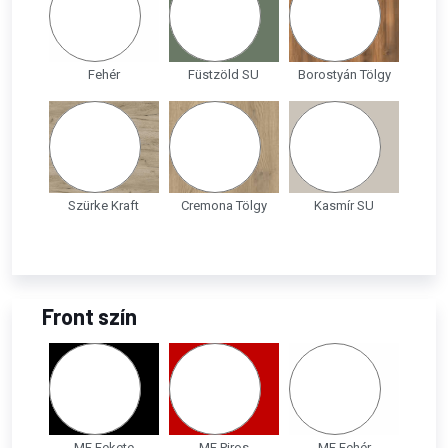
Fehér
Füstzöld SU
Borostyán Tölgy
Szürke Kraft
Cremona Tölgy
Kasmír SU
Front szín
MF Fekete
MF Piros
MF Fehér