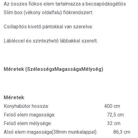
Az összes fiókos elem tartalmazza a becsapódásgátlós
Slim box (vékony oldalfalu) fiókrendszert.
Csillapítós kivető pántokkal van szerelve.
Lábléccel és szintezhető lábbakkal szerelt.
Méretek (SzélességxMagasságxMélység)
Méretek
:
Konyhabútor hossza: 400 cm
Felső elem magassága: 72,5 cm
Felső elem mélysége: 32 cm
Alsó elem magassága(38mm munkalappal): 86,3 cm