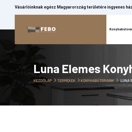
Vásárlóinknak egész Magyarország területére ingyenes házh
Kezdőlap
Konyhabútora
Luna Elemes Konyha
KEZDŐLAP
TERMÉKEK
KONYHABÚTORAINK
LUNA 