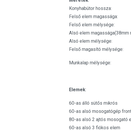
Méretek
:
Konyhabútor ho
Felső elem maga
Felső elem mél
Alsó elem magassága(38m
Alsó elem mél
Felső magasító m
Munkalap mély
Elemek
:
60-as álló sütős mikr
60-as alsó mosogatógép 
80-as alsó 2 ajtós mosoga
60-as alsó 3 fiókos el