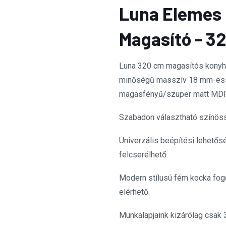
Luna Elemes 
Magasító - 32
Luna 320 cm magasítós kony
minőségű masszív 18 mm-es l
magasfényű/szuper matt MDF
Szabadon választható színöss
Univerzális beépítési lehetősé
felcserélhető.
Modern stílusú fém kocka fogó
elérhető.
Munkalapjaink kizárólag csak