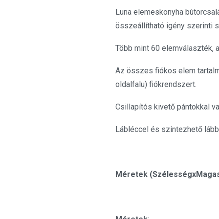
Luna elemeskonyha bútorcsalá
összeállítható igény szerinti
Több mint 60 elemválaszték, 
Az összes fiókos elem tartal
oldalfalu) fiókrendszert.
Csillapítós kivető pántokkal v
Lábléccel és szintezhető lább
Méretek (SzélességxMaga