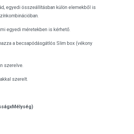
d, egyedi összeállításban külön elemekből is
 színkombinációban.
ami egyedi méretekben is kérhető.
mazza a becsapódásgátlós Slim box (vékony
an szerelve.
akkal szerelt.
sságxMélység)