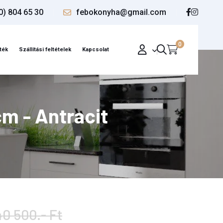
0) 804 65 30
febokonyha@gmail.com
0
ték
Szállítási feltételek
Kapcsolat
m - Antracit
40 500.- Ft