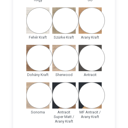
Fehér Kraft
Szürke Kraft
Arany Kraft
Dohány Kraft
Sherwood
Antracit
Sonoma
Antracit
MF Antracit /
Super Matt /
Arany Kraft
Arany Kraft