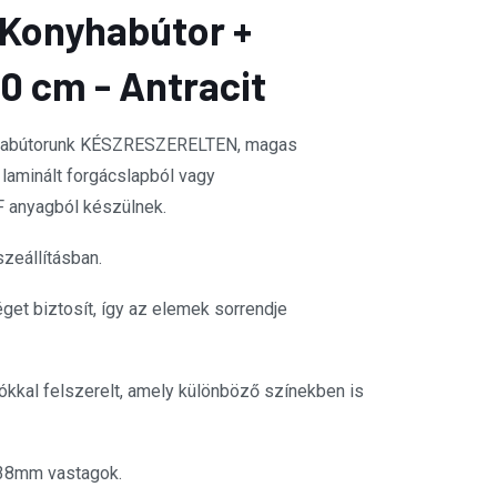
Konyhabútor +
0 cm - Antracit
habútorunk KÉSZRESZERELTEN, magas
aminált forgácslapból vagy
 anyagból készülnek.
zeállításban.
get biztosít, így az elemek sorrendje
kkal felszerelt, amely különböző színekben is
 38mm vastagok.