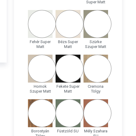
Super Matt
Fehér Super
Bézs Super
Szürke
Matt
Matt
Szuper Matt
Homok
Fekete Super
Cremona
Szuper Matt
Matt
Tölgy
Borostyán
Füstzöld SU
Mély Szahara
Tölgy
SU