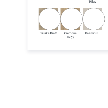
Tölgy
Szürke Kraft
Cremona
Kasmír SU
Tölgy