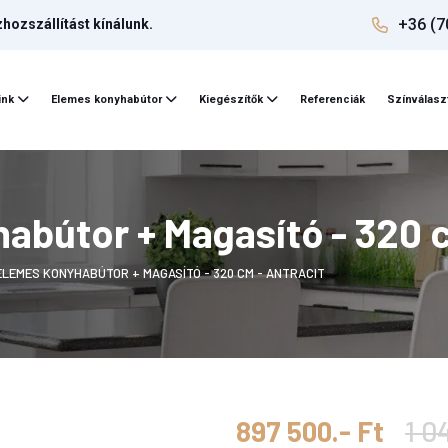
+36 (7
ozszállítást kínálunk.
ink
Elemes konyhabútor
Kiegészítők
Referenciák
Színválasz
bútor + Magasító - 320 c
ELEMES KONYHABÚTOR + MAGASÍTÓ - 320 CM - ANTRACIT
897 500.- Ft
1 0