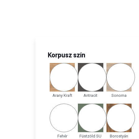
Korpusz szín
Arany Kraft
Antracit
Sonoma
Fehér
Füstzöld SU
Borostyán