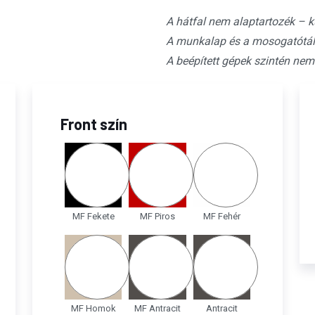
A hátfal nem alaptartozék – k
A munkalap és a mosogatótál
A beépített gépek szintén nem
Front szín
MF Fekete
MF Piros
MF Fehér
MF Homok
MF Antracit
Antracit