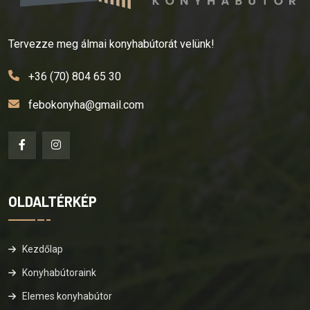
Tervezze meg álmai konyhabútorát velünk!
+36 (70) 804 65 30
febokonyha@gmail.com
OLDALTÉRKÉP
Kezdőlap
Konyhabútoraink
Elemes konyhabútor