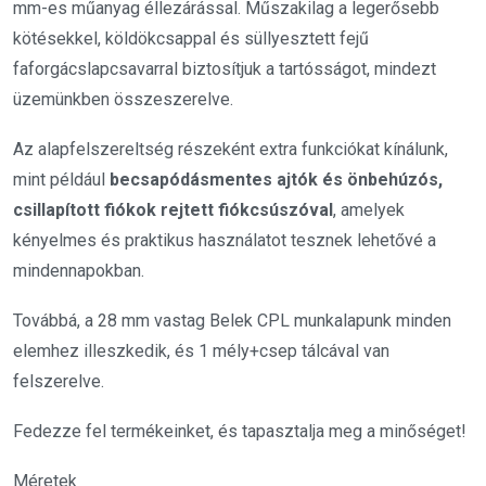
mm-es műanyag éllezárással. Műszakilag a legerősebb
kötésekkel, köldökcsappal és süllyesztett fejű
faforgácslapcsavarral biztosítjuk a tartósságot, mindezt
üzemünkben összeszerelve.
Az alapfelszereltség részeként extra funkciókat kínálunk,
mint például
becsapódásmentes ajtók és önbehúzós,
csillapított fiókok rejtett fiókcsúszóval
, amelyek
kényelmes és praktikus használatot tesznek lehetővé a
mindennapokban.
Továbbá, a 28 mm vastag Belek CPL munkalapunk minden
elemhez illeszkedik, és 1 mély+csep tálcával van
felszerelve.
Fedezze fel termékeinket, és tapasztalja meg a minőséget!
Méretek