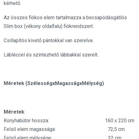
kérhető.
Az összes fiókos elem tartalmazza a becsapódásgátlós
Slim box (vékony oldalfalu) fiókrendszert.
Csillapítós kivető pántokkal van szerelve.
Lábléccel és szintezhető lábbakkal szerelt.
Méretek (SzélességxMagasságxMélység)
Méretek
:
Konyhabútor hossza: 160 x 220 cm
Felső elem magassága: 72,5 cm
Felső elem mélysége: 32 cm