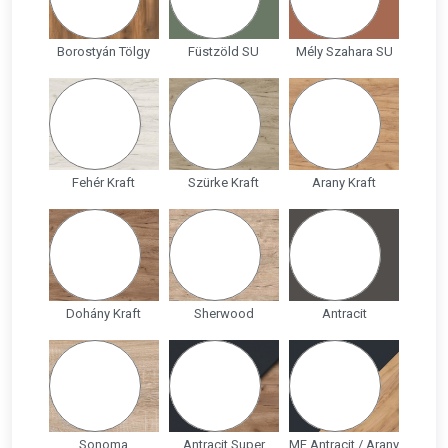
Borostyán Tölgy
Füstzöld SU
Mély Szahara SU
Fehér Kraft
Szürke Kraft
Arany Kraft
Dohány Kraft
Sherwood
Antracit
Sonoma
Antracit Super
MF Antracit / Arany