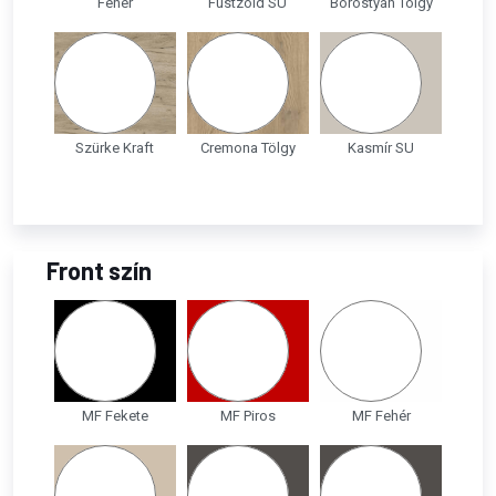
Fehér
Füstzöld SU
Borostyán Tölgy
Szürke Kraft
Cremona Tölgy
Kasmír SU
Front szín
MF Fekete
MF Piros
MF Fehér