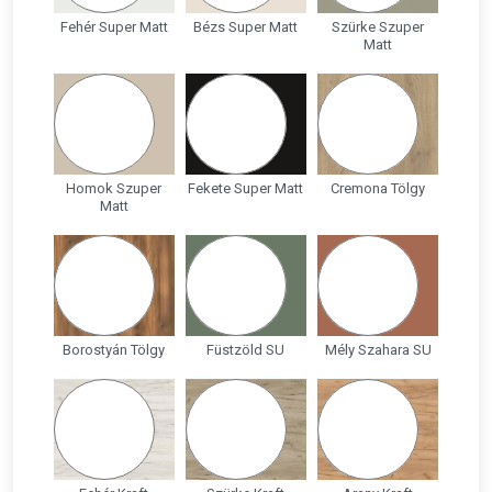
Fehér Super Matt
Bézs Super Matt
Szürke Szuper
Matt
Homok Szuper
Fekete Super Matt
Cremona Tölgy
Matt
Borostyán Tölgy
Füstzöld SU
Mély Szahara SU