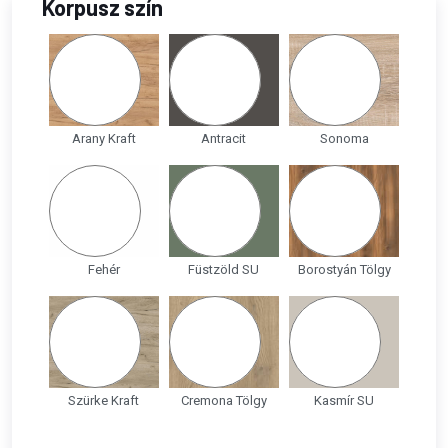
Korpusz szín
Arany Kraft
Antracit
Sonoma
Fehér
Füstzöld SU
Borostyán Tölgy
Szürke Kraft
Cremona Tölgy
Kasmír SU