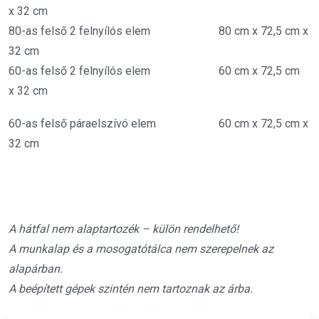
x 32 cm
80-as felső 2 felnyílós elem 80 cm x 72,5 cm x
32 cm
60-as felső 2 felnyílós elem 60 cm x 72,5 cm
x 32 cm
60-as felső páraelszívó elem 60 cm x 72,5 cm x
32 cm
A hátfal nem alaptartozék – külön rendelhető!
A munkalap és a mosogatótálca nem szerepelnek az
alapárban.
A beépített gépek szintén nem tartoznak az árba.