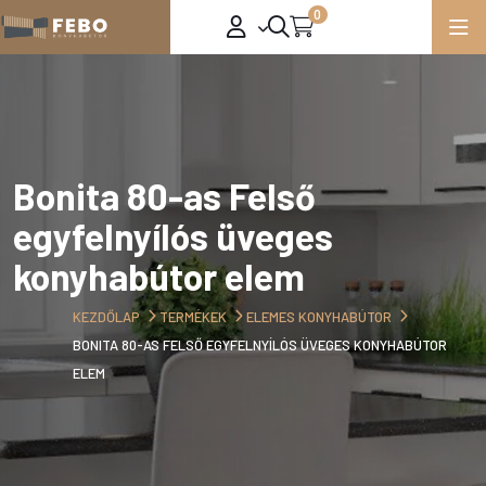
0
Bonita 80-as Felső
egyfelnyílós üveges
konyhabútor elem
KEZDŐLAP
TERMÉKEK
ELEMES KONYHABÚTOR
BONITA 80-AS FELSŐ EGYFELNYÍLÓS ÜVEGES KONYHABÚTOR
ELEM