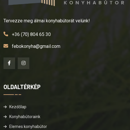
Tervezze meg álmai konyhabútorát velünk!
+36 (70) 804 65 30
febokonyha@gmail.com
OLDALTÉRKÉP
Kezdőlap
Konyhabútoraink
Elemes konyhabútor