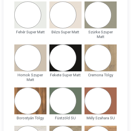
Fehér Super Matt
Bézs Super Matt
Szürke Szuper
Matt
Homok Szuper
Fekete Super Matt
Cremona Tölgy
Matt
Borostyán Tölgy
Füstzöld SU
Mély Szahara SU