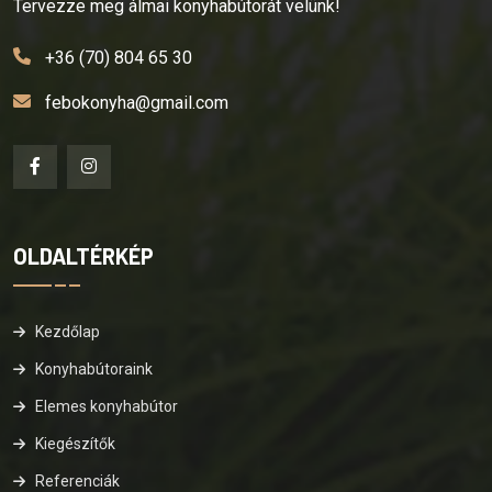
Tervezze meg álmai konyhabútorát velünk!
+36 (70) 804 65 30
febokonyha@gmail.com
OLDALTÉRKÉP
Kezdőlap
Konyhabútoraink
Elemes konyhabútor
Kiegészítők
Referenciák