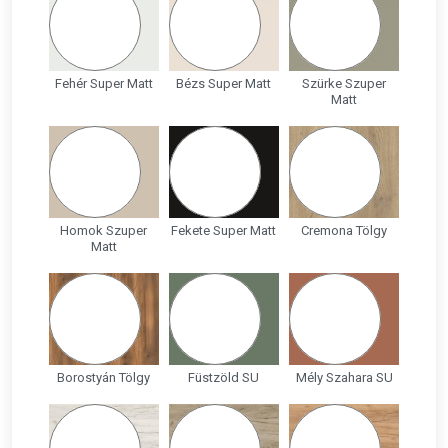
Fehér Super Matt
Bézs Super Matt
Szürke Szuper
Matt
Homok Szuper
Fekete Super Matt
Cremona Tölgy
Matt
Borostyán Tölgy
Füstzöld SU
Mély Szahara SU