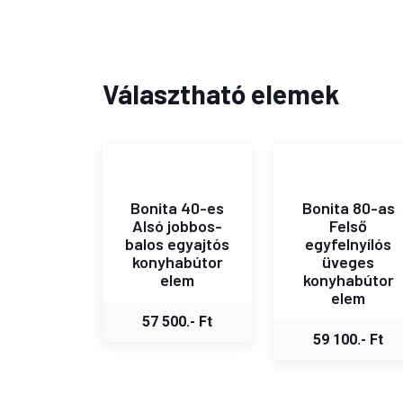
Választható elemek
Bonita 40-es
Bonita 80-as
Alsó jobbos-
Felső
balos egyajtós
egyfelnyílós
konyhabútor
üveges
elem
konyhabútor
elem
57 500.- Ft
59 100.- Ft