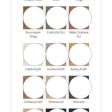
Borostyán
Füstzöld SU
Mély Szahara
Tölgy
SU
Fehér Kraft
Szürke Kraft
Arany Kraft
Dohány Kraft
Sherwood
Antracit