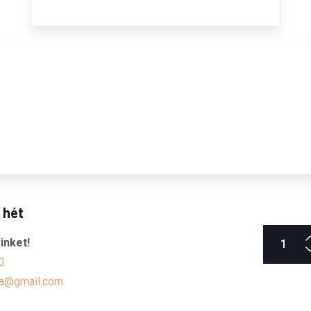
6 hét
inket!
0
a@gmail.com