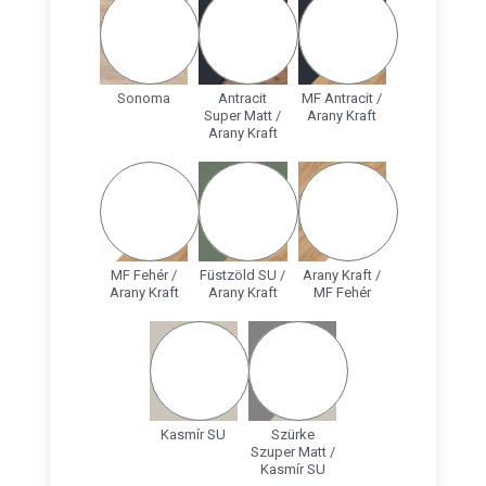
Sonoma
Antracit
MF Antracit /
Super Matt /
Arany Kraft
Arany Kraft
MF Fehér /
Füstzöld SU /
Arany Kraft /
Arany Kraft
Arany Kraft
MF Fehér
Kasmír SU
Szürke
Szuper Matt /
Kasmír SU