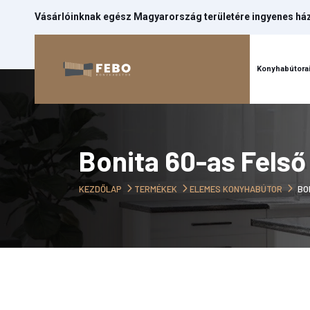
Vásárlóinknak egész Magyarország területére ingyenes házh
Kezdőlap
Konyhabútora
Bonita 60-as Felső
KEZDŐLAP
TERMÉKEK
ELEMES KONYHABÚTOR
BO