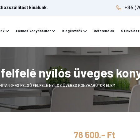
+36 (7
ozszállítást kínálunk.
ink
Elemes konyhabútor
Kiegészítők
Referenciák
Színválasz
 felfelé nyílós üveges ko
NITA 60-AS FELSŐ FELFELÉ NYÍLÓS ÜVEGES KONYHABÚTOR ELEM
76 500.- Ft