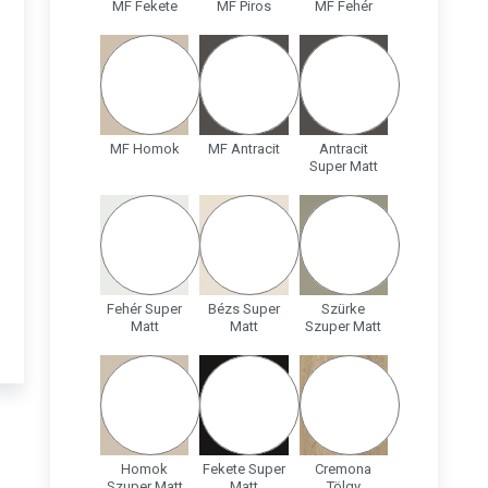
MF Fekete
MF Piros
MF Fehér
MF Homok
MF Antracit
Antracit
Super Matt
Fehér Super
Bézs Super
Szürke
Matt
Matt
Szuper Matt
Homok
Fekete Super
Cremona
Szuper Matt
Matt
Tölgy