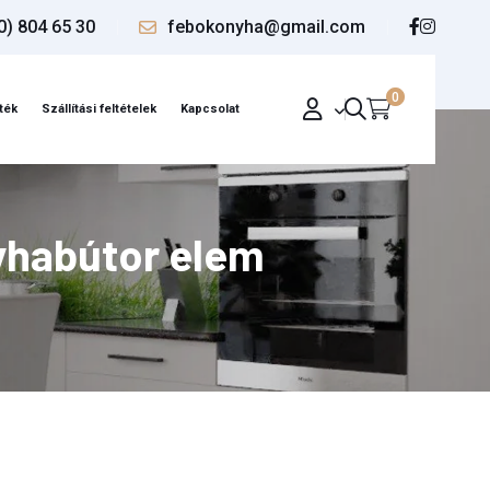
0) 804 65 30
febokonyha@gmail.com
0
ték
Szállítási feltételek
Kapcsolat
nyhabútor elem