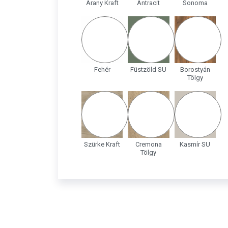
Arany Kraft
Antracit
Sonoma
Fehér
Füstzöld SU
Borostyán
Tölgy
Szürke Kraft
Cremona
Kasmír SU
Tölgy