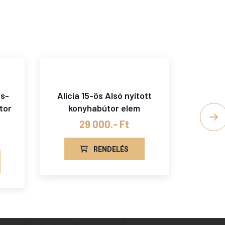
os-
Alicia 15-ös Alsó nyitott
Alicia
tor
konyhabútor elem
as sa
29 000.- Ft
RENDELÉS