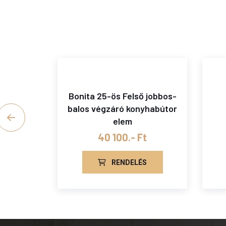
Alsó
Bonita 25-ös Felső jobbos-
arok
balos végzáró konyhabútor
elem
elem
t
40 100.- Ft
S
RENDELÉS