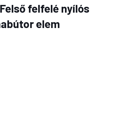
Felső felfelé nyílós
habútor elem