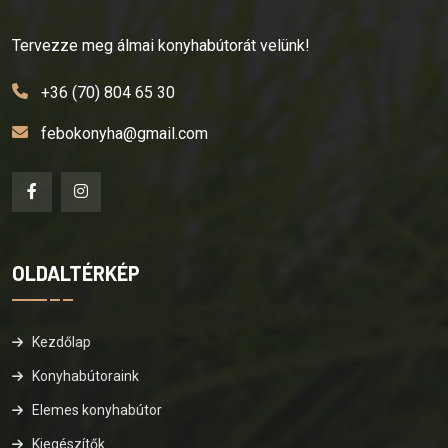
Tervezze meg álmai konyhabútorát velünk!
+36 (70) 804 65 30
febokonyha@gmail.com
OLDALTÉRKÉP
Kezdőlap
Konyhabútoraink
Elemes konyhabútor
Kiegészítők