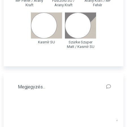
MF Fehér / Arany
Füstzöld SU /
Arany Kraft / MF
Kraft
Arany Kraft
Fehér
Kasmír SU
Szürke Szuper
Matt / Kasmír SU