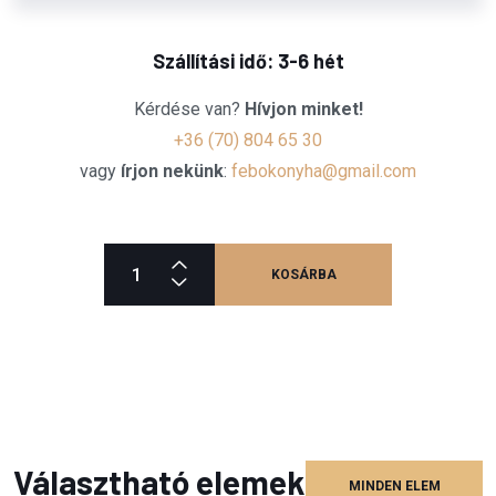
Szállítási idő: 3-6 hét
Kérdése van?
Hívjon minket!
+36 (70) 804 65 30
vagy
írjon nekünk
:
febokonyha@gmail.com
KOSÁRBA
Választható elemek
MINDEN ELEM