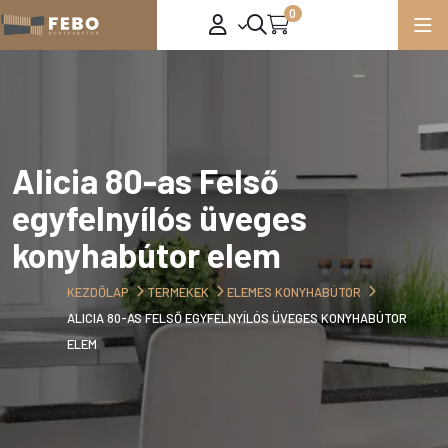
0
Alicia 80-as Felső
egyfelnyílós üveges
konyhabútor elem
KEZDŐLAP
TERMÉKEK
ELEMES KONYHABÚTOR
ALICIA 80-AS FELSŐ EGYFELNYÍLÓS ÜVEGES KONYHABÚTOR
ELEM