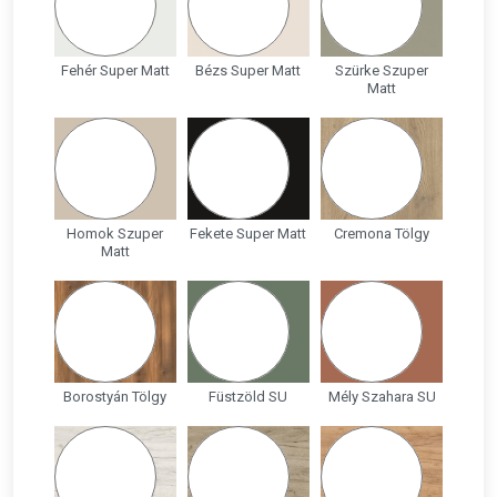
Fehér Super Matt
Bézs Super Matt
Szürke Szuper
Matt
Homok Szuper
Fekete Super Matt
Cremona Tölgy
Matt
Borostyán Tölgy
Füstzöld SU
Mély Szahara SU