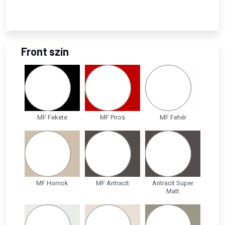
Front szín
MF Fekete
MF Piros
MF Fehér
MF Homok
MF Antracit
Antracit Super
Matt