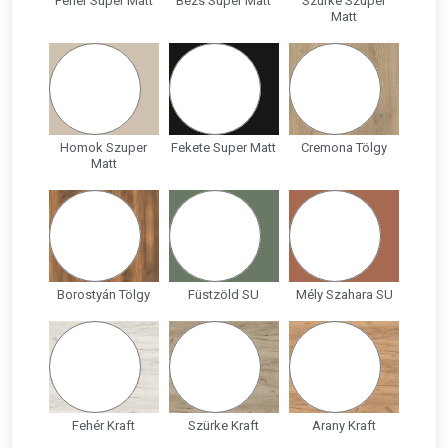
Fehér Super Matt
Bézs Super Matt
Szürke Szuper
Matt
Homok Szuper
Fekete Super Matt
Cremona Tölgy
Matt
Borostyán Tölgy
Füstzöld SU
Mély Szahara SU
Fehér Kraft
Szürke Kraft
Arany Kraft