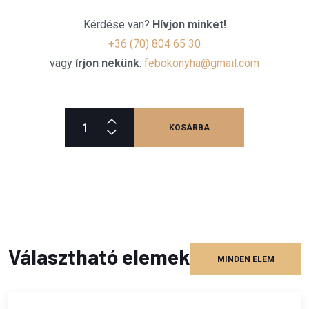
Kérdése van?
Hívjon minket!
+36 (70) 804 65 30
vagy
írjon nekünk
:
febokonyha@gmail.com
KOSÁRBA
Választható elemek
MINDEN ELEM