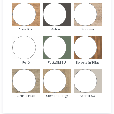
Arany Kraft
Antracit
Sonoma
Fehér
Füstzöld SU
Borostyán Tölgy
Szürke Kraft
Cremona Tölgy
Kasmír SU