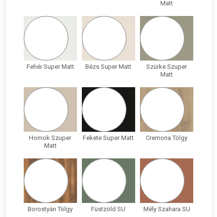
Matt
Fehér Super Matt
Bézs Super Matt
Szürke Szuper
Matt
Homok Szuper
Fekete Super Matt
Cremona Tölgy
Matt
Borostyán Tölgy
Füstzöld SU
Mély Szahara SU