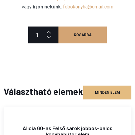
vagy
írjon nekünk
:
febokonyha@gmail.com
KOSÁRBA
Választható elemek
MINDEN ELEM
Alicia 60-as Felső sarok jobbos-balos
konyhabútor elem