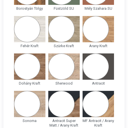
Borostyán Tölgy
Füstzöld SU
Mély Szahara SU
Fehér Kraft
Szürke Kraft
Arany Kraft
Dohány Kraft
Sherwood
Antracit
Sonoma
Antracit Super
MF Antracit / Arany
Matt / Arany Kraft
Kraft