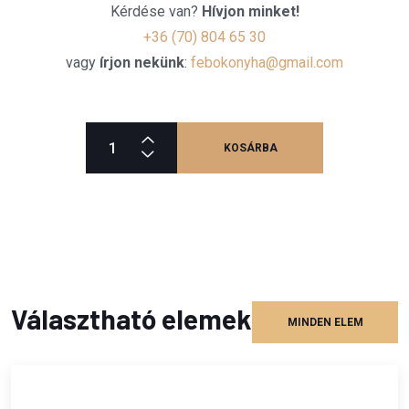
Kérdése van?
Hívjon minket!
+36 (70) 804 65 30
vagy
írjon nekünk
:
febokonyha@gmail.com
KOSÁRBA
Választható elemek
MINDEN ELEM