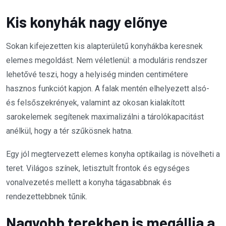
Kis konyhák nagy előnye
Sokan kifejezetten kis alapterületű konyhákba keresnek
elemes megoldást. Nem véletlenül: a moduláris rendszer
lehetővé teszi, hogy a helyiség minden centimétere
hasznos funkciót kapjon. A falak mentén elhelyezett alsó-
és felsőszekrények, valamint az okosan kialakított
sarokelemek segítenek maximalizálni a tárolókapacitást
anélkül, hogy a tér szűkösnek hatna.
Egy jól megtervezett elemes konyha optikailag is növelheti a
teret. Világos színek, letisztult frontok és egységes
vonalvezetés mellett a konyha tágasabbnak és
rendezettebbnek tűnik.
Nagyobb terekben is megállja a