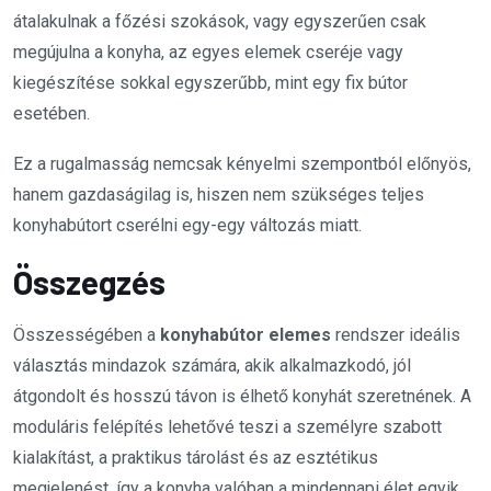
átalakulnak a főzési szokások, vagy egyszerűen csak
megújulna a konyha, az egyes elemek cseréje vagy
kiegészítése sokkal egyszerűbb, mint egy fix bútor
esetében.
Ez a rugalmasság nemcsak kényelmi szempontból előnyös,
hanem gazdaságilag is, hiszen nem szükséges teljes
konyhabútort cserélni egy-egy változás miatt.
Összegzés
Összességében a
konyhabútor elemes
rendszer ideális
választás mindazok számára, akik alkalmazkodó, jól
átgondolt és hosszú távon is élhető konyhát szeretnének. A
moduláris felépítés lehetővé teszi a személyre szabott
kialakítást, a praktikus tárolást és az esztétikus
megjelenést, így a konyha valóban a mindennapi élet egyik