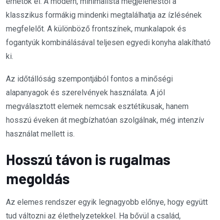
érhetők el. A modern, minimalista megjelenéstől a
klasszikus formákig mindenki megtalálhatja az ízlésének
megfelelőt. A különböző frontszínek, munkalapok és
fogantyúk kombinálásával teljesen egyedi konyha alakítható
ki.
Az időtállóság szempontjából fontos a minőségi
alapanyagok és szerelvények használata. A jól
megválasztott elemek nemcsak esztétikusak, hanem
hosszú éveken át megbízhatóan szolgálnak, még intenzív
használat mellett is.
Hosszú távon is rugalmas
megoldás
Az elemes rendszer egyik legnagyobb előnye, hogy együtt
tud változni az élethelyzetekkel. Ha bővül a család,