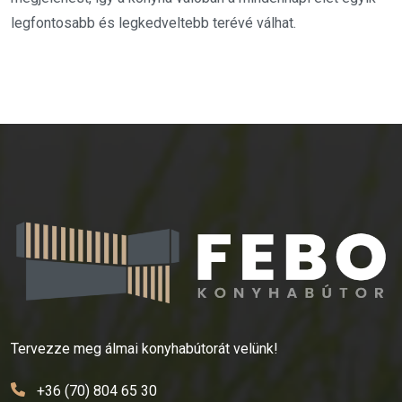
legfontosabb és legkedveltebb terévé válhat.
Tervezze meg álmai konyhabútorát velünk!
+36 (70) 804 65 30